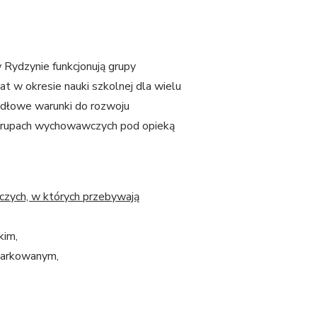
ydzynie funkcjonują grupy
 w okresie nauki szkolnej dla wielu
idłowe warunki do rozwoju
grupach wychowawczych pod opieką
zych, w których przebywają
kim,
miarkowanym,