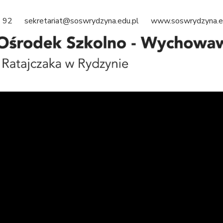
85 - 92 sekretariat@soswrydzyna.edu.pl
www.soswrydzyna.
e