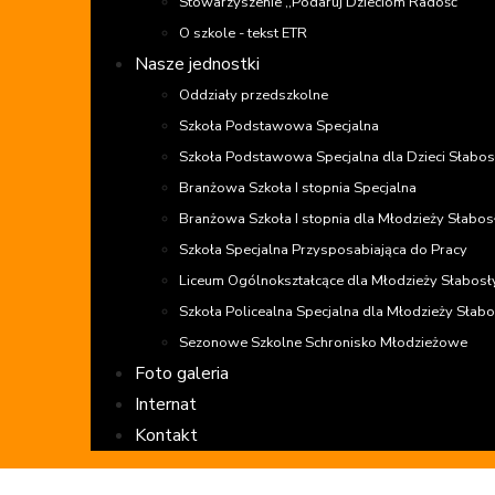
Stowarzyszenie ,,Podaruj Dzieciom Radość”
O szkole - tekst ETR
Nasze jednostki
Oddziały przedszkolne
Szkoła Podstawowa Specjalna
Szkoła Podstawowa Specjalna dla Dzieci Słabosł
Branżowa Szkoła I stopnia Specjalna
Branżowa Szkoła I stopnia dla Młodzieży Słabosł
Szkoła Specjalna Przysposabiająca do Pracy
Liceum Ogólnokształcące dla Młodzieży Słabosły
Szkoła Policealna Specjalna dla Młodzieży Słabos
Sezonowe Szkolne Schronisko Młodzieżowe
Foto galeria
Internat
Kontakt