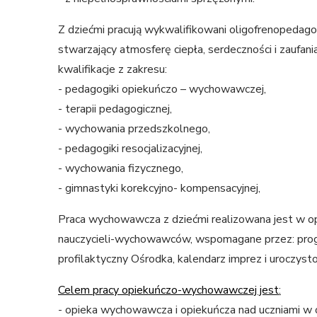
Z dziećmi pracują wykwalifikowani oligofrenopedag
stwarzający atmosferę ciepła, serdeczności i zaufa
kwalifikacje z zakresu:
- pedagogiki opiekuńczo – wychowawczej,
- terapii pedagogicznej,
- wychowania przedszkolnego,
- pedagogiki resocjalizacyjnej,
- wychowania fizycznego,
- gimnastyki korekcyjno- kompensacyjnej,
Praca wychowawcza z dziećmi realizowana jest w op
nauczycieli-wychowawców, wspomagane przez: pr
profilaktyczny Ośrodka, kalendarz imprez i uroczyst
Celem pracy opiekuńczo-wychowawczej jest
:
- opieka wychowawcza i opiekuńcza nad uczniami w 