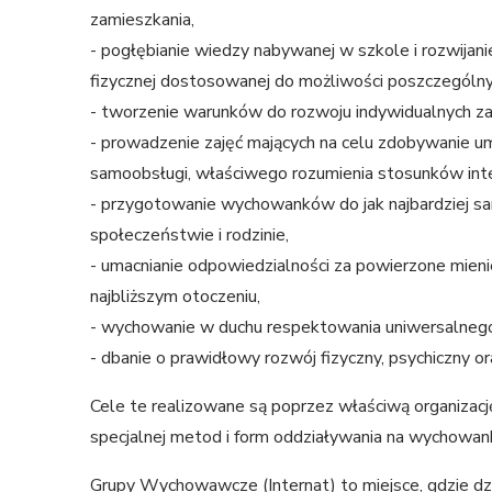
zamieszkania,
- pogłębianie wiedzy nabywanej w szkole i rozwijanie
fizycznej dostosowanej do możliwości poszczegól
- tworzenie warunków do rozwoju indywidualnych z
- prowadzenie zajęć mających na celu zdobywanie um
samoobsługi, właściwego rozumienia stosunków int
- przygotowanie wychowanków do jak najbardziej s
społeczeństwie i rodzinie,
- umacnianie odpowiedzialności za powierzone mienie
najbliższym otoczeniu,
- wychowanie w duchu respektowania uniwersalnego
- dbanie o prawidłowy rozwój fizyczny, psychiczny o
Cele te realizowane są poprzez właściwą organizacj
specjalnej metod i form oddziaływania na wychowa
Grupy Wychowawcze (Internat) to miejsce, gdzie dzi