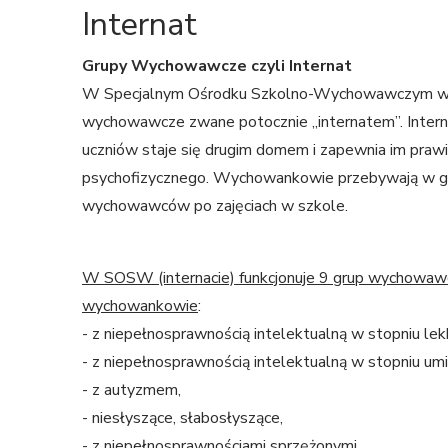
Internat
Grupy Wychowawcze czyli Internat
W Specjalnym Ośrodku Szkolno-Wychowawczym w R
wychowawcze zwane potocznie „internatem”. Internat
uczniów staje się drugim domem i zapewnia im praw
psychofizycznego. Wychowankowie przebywają w 
wychowawców po zajęciach w szkole.
W SOSW (internacie) funkcjonuje 9 grup wychowawc
wychowankowie
:
- z niepełnosprawnością intelektualną w stopniu lek
- z niepełnosprawnością intelektualną w stopniu u
- z autyzmem,
- niesłyszące, słabosłyszące,
- z niepełnosprawnościami sprzężonymi.