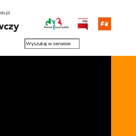
du.pl