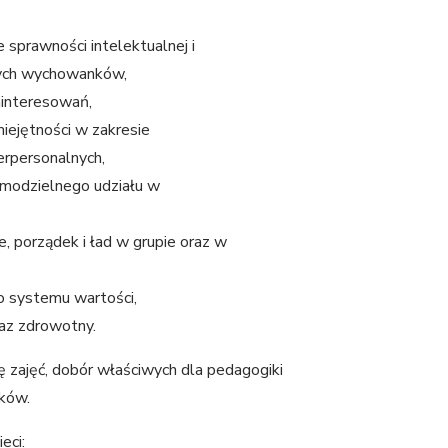
 sprawności intelektualnej i
nych wychowanków,
ainteresowań,
iejętności w zakresie
erpersonalnych,
amodzielnego udziału w
, porządek i ład w grupie oraz w
 systemu wartości,
raz zdrowotny.
ę zajęć, dobór właściwych dla pedagogiki
nków.
eci: